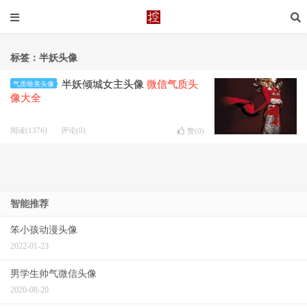
标签：半妖头像
半妖倾城女主头像
微信气质头
气质唯美头像
像大全
阅读(1376)
评论(0)
赞(
0
)
智能推荐
笨小孩动漫头像
2022-01-23
男学生帅气微信头像
2020-08-20