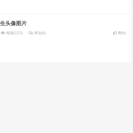
生头像图片
阅读(2252)
评论(0)
赞(
0
)