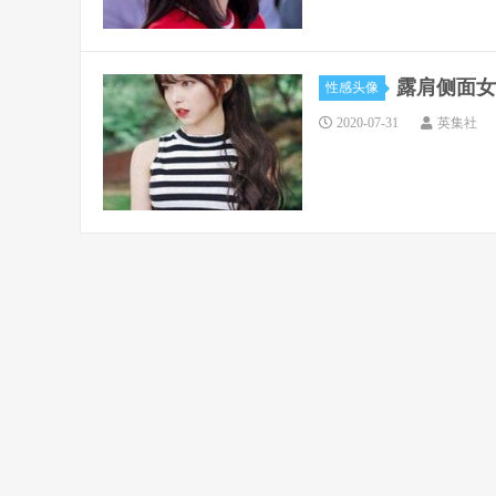
露肩侧面女
性感头像
2020-07-31
英集社