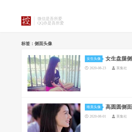
微信是吾所爱
QQ亦是吾所爱
标签：侧面头像
女生盘腿侧
女生头像
2020-08-23
英集社
高圆圆侧面
唯美头像
2020-08-01
英集社