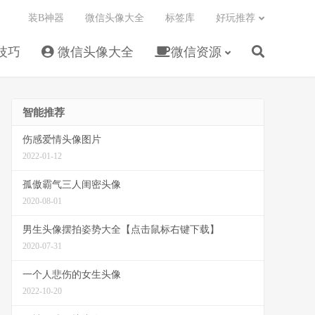
装B神器
微信头像大全
标签库
好玩推荐
技巧
微信头像大全
微信资源
智能推荐
伤感爱情头像图片
2022-01-12
孤傲霸气三人闺密头像
2020-08-01
男生头像摆拍姿势大全【点击鼠标右键下载】
2020-07-31
一个人悲伤的女生头像
2022-10-20