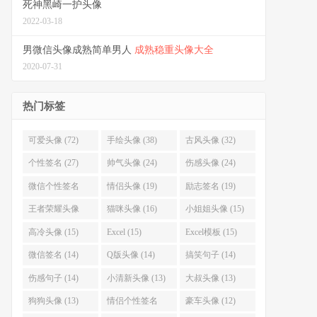
死神黑崎一护头像
2022-03-18
男微信头像成熟简单男人
成熟稳重头像大全
2020-07-31
热门标签
可爱头像 (72)
手绘头像 (38)
古风头像 (32)
个性签名 (27)
帅气头像 (24)
伤感头像 (24)
微信个性签名
情侣头像 (19)
励志签名 (19)
(22)
王者荣耀头像
猫咪头像 (16)
小姐姐头像 (15)
(18)
高冷头像 (15)
Excel (15)
Excel模板 (15)
微信签名 (14)
Q版头像 (14)
搞笑句子 (14)
伤感句子 (14)
小清新头像 (13)
大叔头像 (13)
狗狗头像 (13)
情侣个性签名
豪车头像 (12)